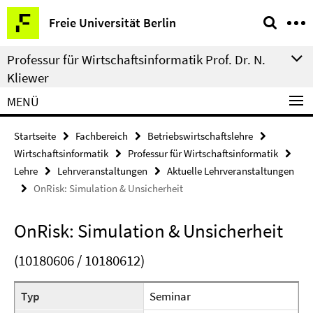
Springe
Service-
Freie Universität Berlin
direkt
Navigation
zu
Professur für Wirtschaftsinformatik Prof. Dr. N.
Inhalt
Kliewer
MENÜ
Startseite
Fachbereich
Betriebswirtschaftslehre
Wirtschaftsinformatik
Professur für Wirtschaftsinformatik
Lehre
Lehrveranstaltungen
Aktuelle Lehrveranstaltungen
OnRisk: Simulation & Unsicherheit
OnRisk: Simulation & Unsicherheit
(10180606 / 10180612)
Typ
Seminar