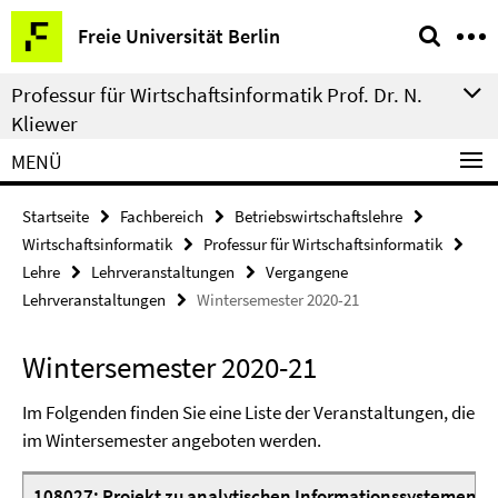
Springe
Service-
Freie Universität Berlin
direkt
Navigation
zu
Professur für Wirtschaftsinformatik Prof. Dr. N.
Inhalt
Kliewer
MENÜ
Startseite
Fachbereich
Betriebswirtschaftslehre
Wirtschaftsinformatik
Professur für Wirtschaftsinformatik
Lehre
Lehrveranstaltungen
Vergangene
Lehrveranstaltungen
Wintersemester 2020-21
Wintersemester 2020-21
Im Folgenden finden Sie eine Liste der Veranstaltungen, die
im
Wintersemester angeboten werden.
108027: Projekt zu analytischen Informationssystemen (P