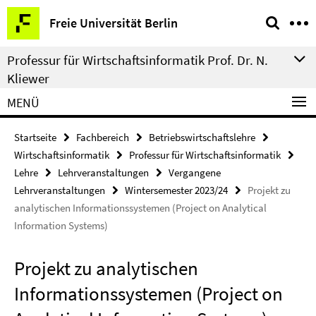
Springe
Service-
Freie Universität Berlin
direkt
Navigation
zu
Professur für Wirtschaftsinformatik Prof. Dr. N.
Inhalt
Kliewer
MENÜ
Startseite
Fachbereich
Betriebswirtschaftslehre
Wirtschaftsinformatik
Professur für Wirtschaftsinformatik
Lehre
Lehrveranstaltungen
Vergangene
Lehrveranstaltungen
Wintersemester 2023/24
Projekt zu
analytischen Informationssystemen (Project on Analytical
Information Systems)
Projekt zu analytischen
Informationssystemen (Project on