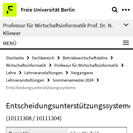
Springe
Service-
Freie Universität Berlin
direkt
Navigation
zu
Professur für Wirtschaftsinformatik Prof. Dr. N.
Inhalt
Kliewer
MENÜ
Startseite
Fachbereich
Betriebswirtschaftslehre
Wirtschaftsinformatik
Professur für Wirtschaftsinformatik
Lehre
Lehrveranstaltungen
Vergangene
Lehrveranstaltungen
Sommersemester 2024
Entscheidungsunterstützungssysteme
Entscheidungsunterstützungssysteme
(10111308 / 10111304)