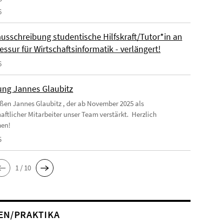
6
ausschreibung studentische Hilfskraft/Tutor*in an
essur für Wirtschaftsinformatik - verlängert!
6
ng Jannes Glaubitz
ßen Jannes Glaubitz , der ab November 2025 als
aftlicher Mitarbeiter unser Team verstärkt. Herzlich
en!
5
1 / 10
EN/PRAKTIKA