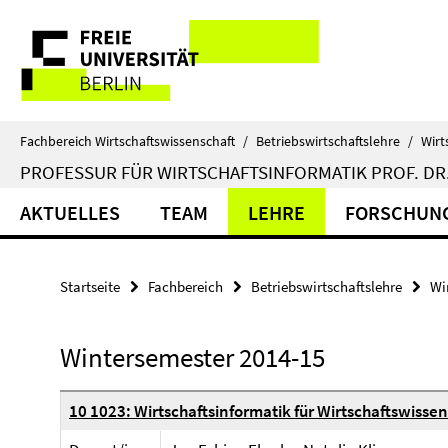
Springe
Service-
direkt
zu
Navigation
Inhalt
Fachbereich Wirtschaftswissenschaft
/
Betriebswirtschaftslehre
/
Wirt
PROFESSUR FÜR WIRTSCHAFTSINFORMATIK PROF. DR.
AKTUELLES
TEAM
LEHRE
FORSCHUN
Startseite
Fachbereich
Betriebswirtschaftslehre
Wi
Wintersemester 2014-15
10 1023: Wirtschaftsinformatik für Wirtschaftswissen