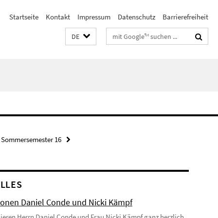
Startseite
Kontakt
Impressum
Datenschutz
Barrierefreiheit
Suchbegriffe
DE
Sommersemester 16
LLES
onen Daniel Conde und Nicki Kämpf
lieren Herrn Daniel Conde und Frau Nicki Kämpf ganz herzlich