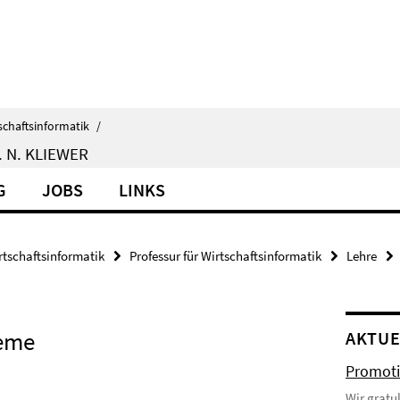
schaftsinformatik
/
 N. KLIEWER
G
JOBS
LINKS
rtschaftsinformatik
Professur für Wirtschaftsinformatik
Lehre
teme
AKTUE
Promoti
Wir gratu