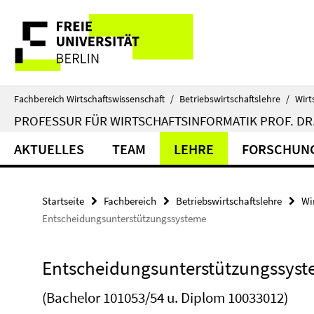
Springe
Service-
direkt
zu
Navigation
Inhalt
Fachbereich Wirtschaftswissenschaft
/
Betriebswirtschaftslehre
/
Wirt
PROFESSUR FÜR WIRTSCHAFTSINFORMATIK PROF. DR.
AKTUELLES
TEAM
LEHRE
FORSCHUN
Startseite
Fachbereich
Betriebswirtschaftslehre
Wi
Entscheidungsunterstützungssysteme
Entscheidungsunterstützungssys
(Bachelor 101053/54 u. Diplom 10033012)