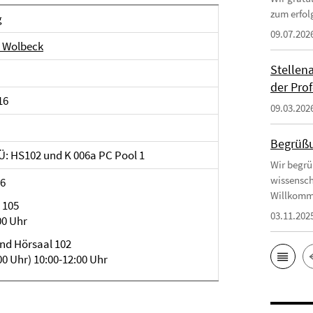
zum erfol
g
09.07.202
 Wolbeck
Stellen
der Prof
16
09.03.202
Begrüßu
 Ü: HS102 und K 006a PC Pool 1
Wir begrü
wissensch
16
Willkomm
 105
03.11.202
00 Uhr
und Hörsaal 102
00 Uhr) 10:00-12:00 Uhr