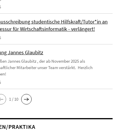
6
ausschreibung studentische Hilfskraft/Tutor*in an
essur für Wirtschaftsinformatik - verlängert!
6
ng Jannes Glaubitz
ßen Jannes Glaubitz , der ab November 2025 als
aftlicher Mitarbeiter unser Team verstärkt. Herzlich
en!
5
1 / 10
EN/PRAKTIKA