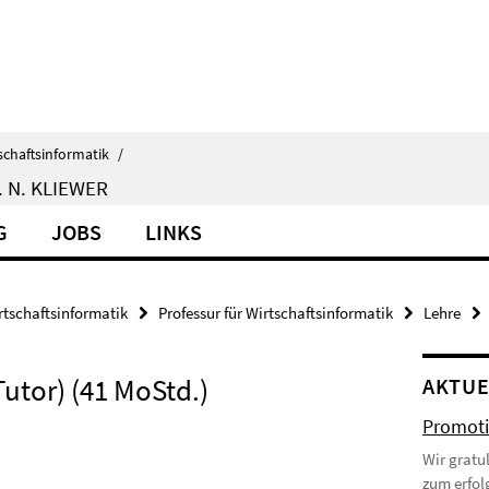
schaftsinformatik
/
 N. KLIEWER
G
JOBS
LINKS
rtschaftsinformatik
Professur für Wirtschaftsinformatik
Lehre
 Tutor) (41 MoStd.)
AKTUE
Promoti
Wir gratu
zum erfol