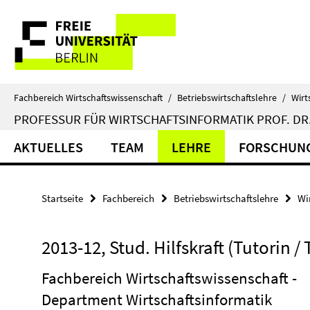
Springe
Service-
direkt
zu
Navigation
Inhalt
Fachbereich Wirtschaftswissenschaft
/
Betriebswirtschaftslehre
/
Wirt
PROFESSUR FÜR WIRTSCHAFTSINFORMATIK PROF. DR.
AKTUELLES
TEAM
LEHRE
FORSCHUN
Startseite
Fachbereich
Betriebswirtschaftslehre
Wi
2013-12, Stud. Hilfskraft (Tutorin /
Fachbereich Wirtschaftswissenschaft -
Department Wirtschaftsinformatik