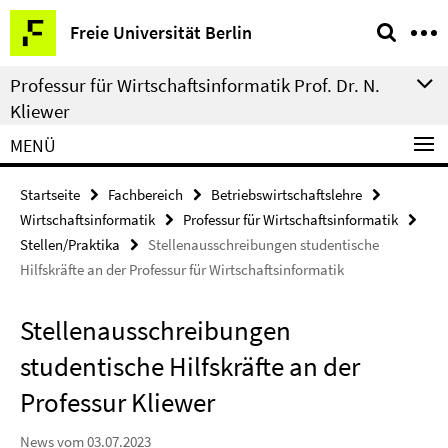
Springe
Service-
Freie Universität Berlin
direkt
Navigation
zu
Professur für Wirtschaftsinformatik Prof. Dr. N.
Inhalt
Kliewer
MENÜ
Startseite
Fachbereich
Betriebswirtschaftslehre
Wirtschaftsinformatik
Professur für Wirtschaftsinformatik
Stellen/Praktika
Stellenausschreibungen studentische
Hilfskräfte an der Professur für Wirtschaftsinformatik
Stellenausschreibungen
studentische Hilfskräfte an der
Professur Kliewer
News vom 03.07.2023