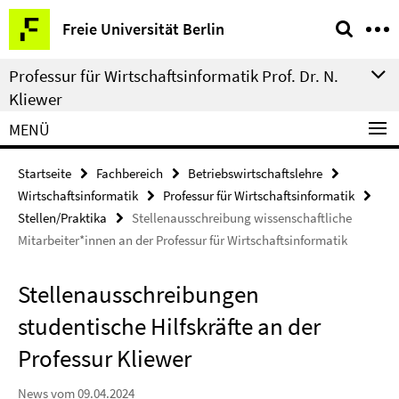
Springe
Service-
Freie Universität Berlin
direkt
Navigation
zu
Professur für Wirtschaftsinformatik Prof. Dr. N.
Inhalt
Kliewer
MENÜ
Startseite
Fachbereich
Betriebswirtschaftslehre
Wirtschaftsinformatik
Professur für Wirtschaftsinformatik
Stellen/Praktika
Stellenausschreibung wissenschaftliche
Mitarbeiter*innen an der Professur für Wirtschaftsinformatik
Stellenausschreibungen
studentische Hilfskräfte an der
Professur Kliewer
News vom 09.04.2024