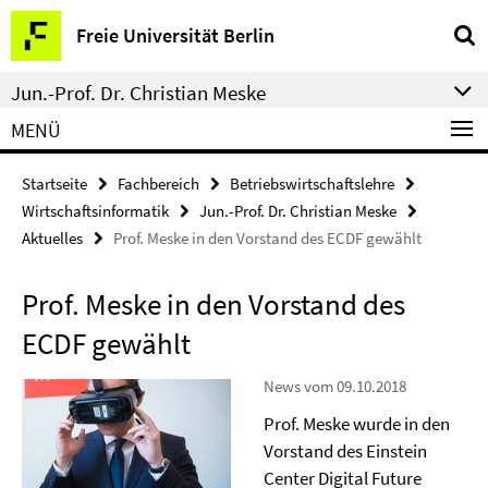
Springe
Service-
Freie Universität Berlin
direkt
Navigation
zu
Jun.-Prof. Dr. Christian Meske
Inhalt
MENÜ
Startseite
Fachbereich
Betriebswirtschaftslehre
Wirtschaftsinformatik
Jun.-Prof. Dr. Christian Meske
Aktuelles
Prof. Meske in den Vorstand des ECDF gewählt
Prof. Meske in den Vorstand des
ECDF gewählt
News vom 09.10.2018
Prof. Meske wurde in den
Vorstand des Einstein
Center Digital Future