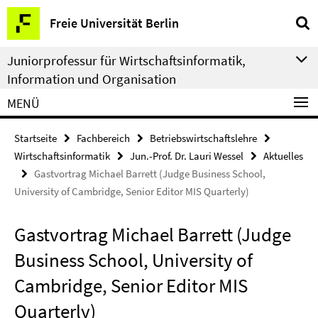
Springe
Service-
Freie Universität Berlin
direkt
Navigation
zu
Juniorprofessur für Wirtschaftsinformatik,
Inhalt
Information und Organisation
MENÜ
Startseite
Fachbereich
Betriebswirtschaftslehre
Wirtschaftsinformatik
Jun.-Prof. Dr. Lauri Wessel
Aktuelles
Gastvortrag Michael Barrett (Judge Business School,
University of Cambridge, Senior Editor MIS Quarterly)
Gastvortrag Michael Barrett (Judge
Business School, University of
Cambridge, Senior Editor MIS
Quarterly)