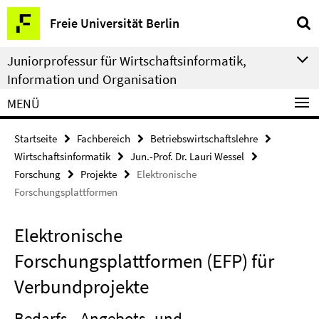
Springe
Service-
Freie Universität Berlin
direkt
Navigation
zu
Juniorprofessur für Wirtschaftsinformatik,
Inhalt
Information und Organisation
MENÜ
Startseite
Fachbereich
Betriebswirtschaftslehre
Wirtschaftsinformatik
Jun.-Prof. Dr. Lauri Wessel
Forschung
Projekte
Elektronische
Forschungsplattformen
Elektronische
Forschungsplattformen (EFP) für
Verbundprojekte
Bedarfs-, Angebots- und