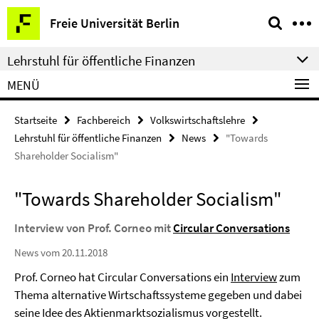
Springe
Service-
Freie Universität Berlin
direkt
Navigation
zu
Lehrstuhl für öffentliche Finanzen
Inhalt
MENÜ
Startseite
Fachbereich
Volkswirtschaftslehre
Lehrstuhl für öffentliche Finanzen
News
"Towards
Shareholder Socialism"
"Towards Shareholder Socialism"
Interview von Prof. Corneo mit
Circular Conversations
News vom 20.11.2018
Prof. Corneo hat Circular Conversations ein
Interview
zum
Thema alternative Wirtschaftssysteme gegeben und dabei
seine Idee des Aktienmarktsozialismus vorgestellt.