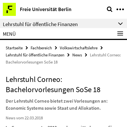
Springe
Service-
Freie Universität Berlin
direkt
Navigation
zu
Lehrstuhl für öffentliche Finanzen
Inhalt
MENÜ
Startseite
Fachbereich
Volkswirtschaftslehre
Lehrstuhl für öffentliche Finanzen
News
Lehrstuhl Corneo:
Bachelorvorlesungen SoSe 18
Lehrstuhl Corneo:
Bachelorvorlesungen SoSe 18
Der Lehrstuhl Corneo bietet zwei Vorlesungen an:
Economic Systems sowie Staat und Allokation.
News vom 22.03.2018