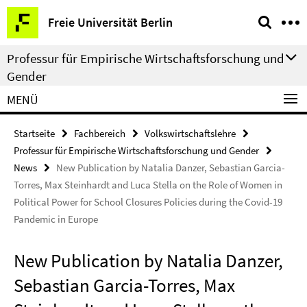
Springe
Service-
Freie Universität Berlin
direkt
Navigation
zu
Professur für Empirische Wirtschaftsforschung und
Inhalt
Gender
MENÜ
Startseite
Fachbereich
Volkswirtschaftslehre
Professur für Empirische Wirtschaftsforschung und Gender
News
New Publication by Natalia Danzer, Sebastian Garcia-
Torres, Max Steinhardt and Luca Stella on the Role of Women in
Political Power for School Closures Policies during the Covid-19
Pandemic in Europe
New Publication by Natalia Danzer,
Sebastian Garcia-Torres, Max