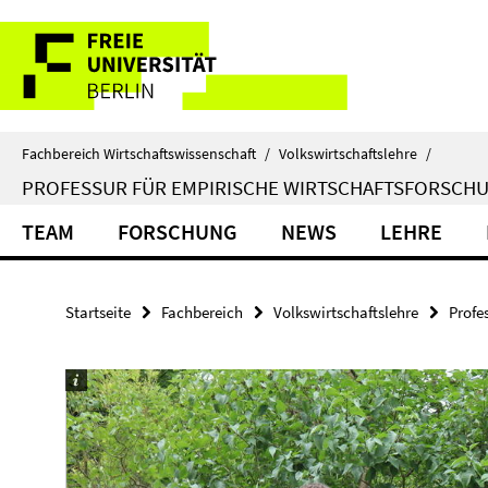
Springe
Service-
direkt
zu
Navigation
Inhalt
Fachbereich Wirtschaftswissenschaft
/
Volkswirtschaftslehre
/
PROFESSUR FÜR EMPIRISCHE WIRTSCHAFTSFORSCH
TEAM
FORSCHUNG
NEWS
LEHRE
Startseite
Fachbereich
Volkswirtschaftslehre
Profe