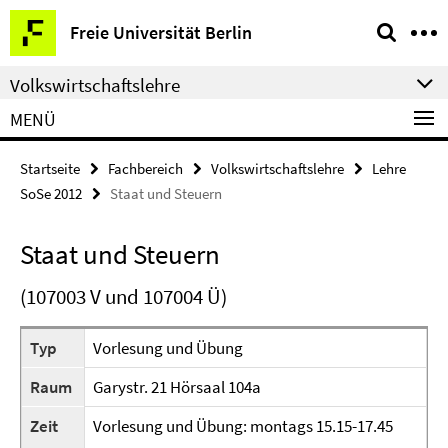
Springe
Service-
Freie Universität Berlin
direkt
Navigation
zu
Volkswirtschaftslehre
Inhalt
MENÜ
Startseite
Fachbereich
Volkswirtschaftslehre
Lehre
SoSe 2012
Staat und Steuern
Staat und Steuern
(107003 V und 107004 Ü)
Typ
Vorlesung und Übung
Raum
Garystr. 21 Hörsaal 104a
Zeit
Vorlesung und Übung: montags 15.15-17.45