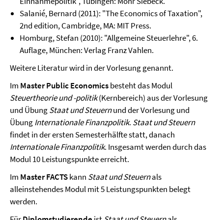
Einnahmepolitik", Tübingen: Mohr Siebeck.
Salanié, Bernard (2011): "The Economics of Taxation",
2nd edition, Cambridge, MA: MIT Press.
Homburg, Stefan (2010): "Allgemeine Steuerlehre", 6.
Auflage, München: Verlag Franz Vahlen.
Weitere Literatur wird in der Vorlesung genannt.
Im
Master Public Economics
besteht das Modul
Steuertheorie und -politik
(Kernbereich) aus der Vorlesung
und Übung
Staat und Steuern
und der Vorlesung und
Übung
Internationale Finanzpolitik
.
Staat und Steuern
findet in der ersten Semesterhälfte statt, danach
Internationale Finanzpolitik
. Insgesamt werden durch das
Modul 10 Leistungspunkte erreicht.
Im
Master FACTS
kann
Staat und Steuern
als
alleinstehendes Modul mit 5 Leistungspunkten belegt
werden.
Für
Diplomstudierende
ist
Staat und Steuern
als