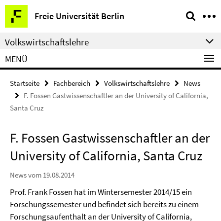
Springe
Service-
Freie Universität Berlin
direkt
Navigation
zu
Volkswirtschaftslehre
Inhalt
MENÜ
Startseite
Fachbereich
Volkswirtschaftslehre
News
F. Fossen Gastwissenschaftler an der University of California,
Santa Cruz
F. Fossen Gastwissenschaftler an der
University of California, Santa Cruz
News vom 19.08.2014
Prof. Frank Fossen hat im Wintersemester 2014/15 ein
Forschungssemester und befindet sich bereits zu einem
Forschungsaufenthalt an der University of California,