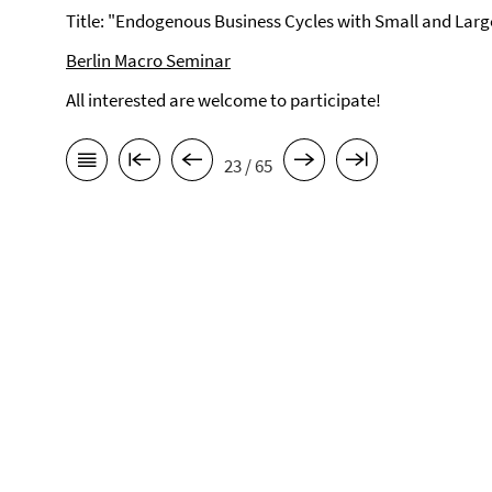
Title: "Endogenous Business Cycles with Small and Larg
Berlin Macro Seminar
All interested are welcome to participate!
23 / 65