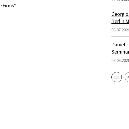
e Firms"
Georgios
Berlin 
06.07.202
Daniel F
Seminar
26.05.202