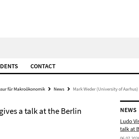
UDENTS
CONTACT
ssur für Makroökonomik
News
Mark Weder (University of Aarhus) 
ives a talk at the Berlin
NEWS
Ludo Vis
talk at 
06.07.202