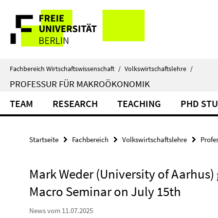
Springe
Service-
direkt
zu
Navigation
Inhalt
Fachbereich Wirtschaftswissenschaft
/
Volkswirtschaftslehre
/
PROFESSUR FÜR MAKROÖKONOMIK
TEAM
RESEARCH
TEACHING
PHD ST
Startseite
Fachbereich
Volkswirtschaftslehre
Profe
Mark Weder (University of Aarhus) g
Macro Seminar on July 15th
News vom 11.07.2025