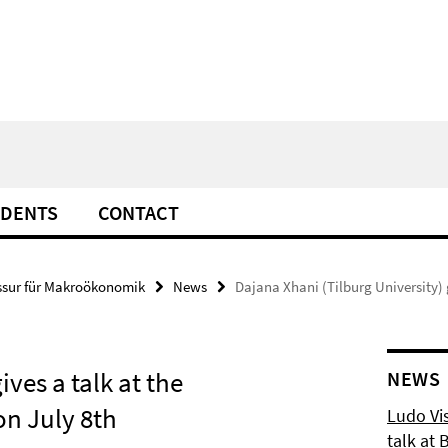
UDENTS
CONTACT
ssur für Makroökonomik
News
Dajana Xhani (Tilburg University)
ves a talk at the
NEWS
n July 8th
Ludo Vis
talk at 