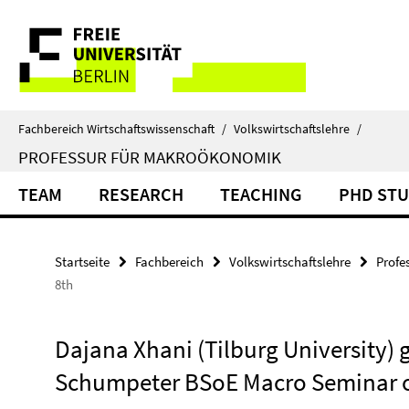
Springe
Service-
direkt
zu
Navigation
Inhalt
Fachbereich Wirtschaftswissenschaft
/
Volkswirtschaftslehre
/
PROFESSUR FÜR MAKROÖKONOMIK
TEAM
RESEARCH
TEACHING
PHD ST
Startseite
Fachbereich
Volkswirtschaftslehre
Profe
8th
Dajana Xhani (Tilburg University) gi
Schumpeter BSoE Macro Seminar o