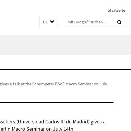
Startseite
Suchbegriffe
DE
 gives a talk at the Schumpeter BSoE Macro Seminar on July
schers (Universidad Carlos III de Madrid) gives a
Berlin Macro Seminar on July 14th