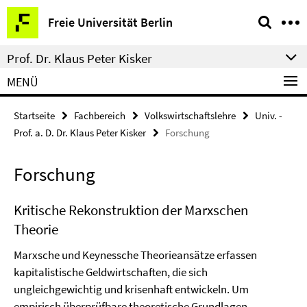
Springe
Service-
Freie Universität Berlin
direkt
Navigation
zu
Prof. Dr. Klaus Peter Kisker
Inhalt
MENÜ
Startseite
Fachbereich
Volkswirtschaftslehre
Univ. -
Prof. a. D. Dr. Klaus Peter Kisker
Forschung
Forschung
Kritische Rekonstruktion der Marxschen
Theorie
Marxsche und Keynessche Theorieansätze erfassen
kapitalistische Geldwirtschaften, die sich
ungleichgewichtig und krisenhaft entwickeln. Um
empirisch überprüfbare theoretische Grundlagen,