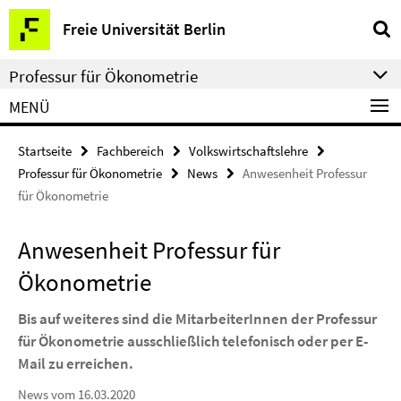
Springe
Service-
Freie Universität Berlin
direkt
Navigation
zu
Professur für Ökonometrie
Inhalt
MENÜ
Startseite
Fachbereich
Volkswirtschaftslehre
Professur für Ökonometrie
News
Anwesenheit Professur
für Ökonometrie
Anwesenheit Professur für
Ökonometrie
Bis auf weiteres sind die MitarbeiterInnen der Professur
für Ökonometrie ausschließlich telefonisch oder per E-
Mail zu erreichen.
News vom 16.03.2020