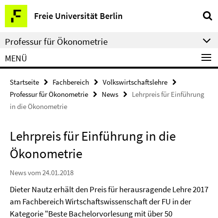
Springe
Service-
Freie Universität Berlin
direkt
Navigation
zu
Professur für Ökonometrie
Inhalt
MENÜ
Startseite
Fachbereich
Volkswirtschaftslehre
Professur für Ökonometrie
News
Lehrpreis für Einführung
in die Ökonometrie
Lehrpreis für Einführung in die
Ökonometrie
News vom 24.01.2018
Dieter Nautz erhält den Preis für herausragende Lehre 2017
am Fachbereich Wirtschaftswissenschaft der FU in der
Kategorie "Beste Bachelorvorlesung mit über 50