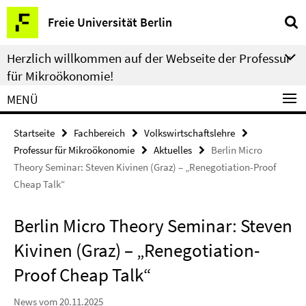
Springe
Service-
Freie Universität Berlin
direkt
Navigation
zu
Herzlich willkommen auf der Webseite der Professur
Inhalt
für Mikroökonomie!
MENÜ
Startseite
Fachbereich
Volkswirtschaftslehre
Professur für Mikroökonomie
Aktuelles
Berlin Micro
Theory Seminar: Steven Kivinen (Graz) – „Renegotiation-Proof
Cheap Talk“
Berlin Micro Theory Seminar: Steven
Kivinen (Graz) – „Renegotiation-
Proof Cheap Talk“
News vom 20.11.2025