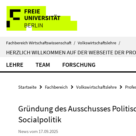
Springe
Service-
direkt
zu
Navigation
Inhalt
Fachbereich Wirtschaftswissenschaft
/
Volkswirtschaftslehre
/
HERZLICH WILLKOMMEN AUF DER WEBSEITE DER PR
LEHRE
TEAM
FORSCHUNG
Startseite
Fachbereich
Volkswirtschaftslehre
Profe
Gründung des Ausschusses Politis
Socialpolitik
News vom 17.09.2025