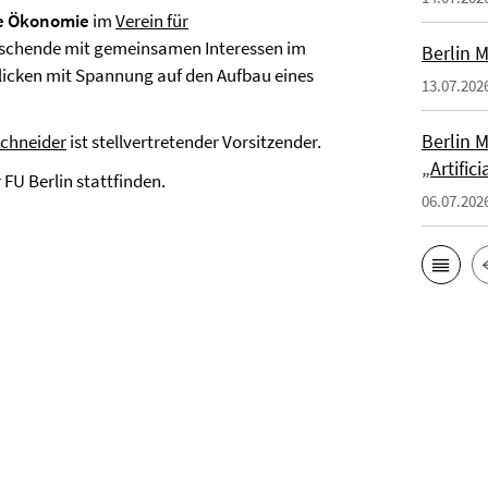
he Ökonomie
im
Verein für
rschende mit gemeinsamen Interessen im
Berlin 
licken mit Spannung auf den Aufbau eines
13.07.202
Berlin M
Schneider
ist stellvertretender Vorsitzender.
„Artific
 FU Berlin stattfinden.
06.07.202