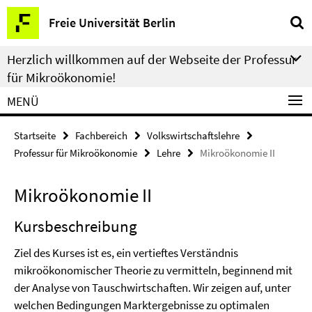
Springe
Service-
Freie Universität Berlin
direkt
Navigation
zu
Herzlich willkommen auf der Webseite der Professur
Inhalt
für Mikroökonomie!
MENÜ
Startseite
Fachbereich
Volkswirtschaftslehre
Professur für Mikroökonomie
Lehre
Mikroökonomie II
Mikroökonomie II
Kursbeschreibung
Ziel des Kurses ist es, ein vertieftes Verständnis
mikroökonomischer Theorie zu vermitteln, beginnend mit
der Analyse von Tauschwirtschaften. Wir zeigen auf, unter
welchen Bedingungen Marktergebnisse zu optimalen