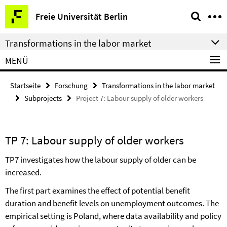
Springe
Service-
Freie Universität Berlin
direkt
Navigation
zu
Transformations in the labor market
Inhalt
MENÜ
Startseite
Forschung
Transformations in the labor market
Subprojects
Project 7: Labour supply of older workers
TP 7: Labour supply of older workers
TP7 investigates how the labour supply of older can be
increased.
The first part examines the effect of potential benefit
duration and benefit levels on unemployment outcomes. The
empirical setting is Poland, where data availability and policy