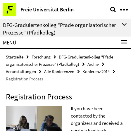
Springe
Service-
Freie Universität Berlin
direkt
Navigation
zu
DFG-Graduiertenkolleg "Pfade organisatorischer
Inhalt
Prozesse" (Pfadkolleg)
MENÜ
Startseite
Forschung
DFG-Graduiertenkolleg "Pfade
organisatorischer Prozesse" (Pfadkolleg)
Archiv
Veranstaltungen
Alle Konferenzen
Konferenz 2014
Registration Process
Registration Process
If you have been
contacted by the
organizers and received a
positive feedback