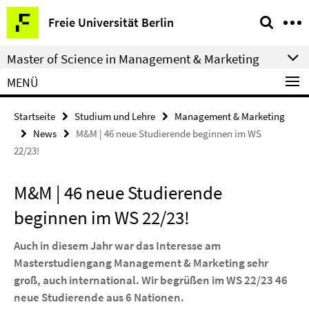
Springe
Service-
Freie Universität Berlin
direkt
Navigation
zu
Master of Science in Management & Marketing
Inhalt
MENÜ
Startseite
Studium und Lehre
Management & Marketing
News
M&M | 46 neue Studierende beginnen im WS
22/23!
M&M | 46 neue Studierende
beginnen im WS 22/23!
Auch in diesem Jahr war das Interesse am
Masterstudiengang Management & Marketing sehr
groß, auch international. Wir begrüßen im WS 22/23 46
neue Studierende aus 6 Nationen.