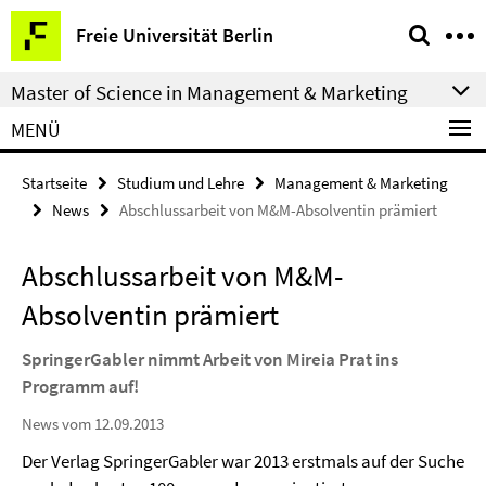
Springe
Service-
Freie Universität Berlin
direkt
Navigation
zu
Master of Science in Management & Marketing
Inhalt
MENÜ
Startseite
Studium und Lehre
Management & Marketing
News
Abschlussarbeit von M&M-Absolventin prämiert
Abschlussarbeit von M&M-
Absolventin prämiert
SpringerGabler nimmt Arbeit von Mireia Prat ins
Programm auf!
News vom 12.09.2013
Der Verlag SpringerGabler war 2013 erstmals auf der Suche