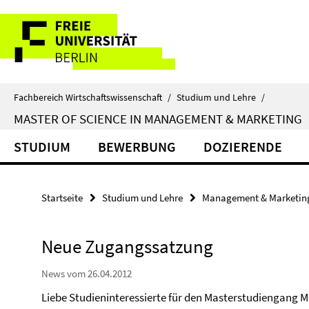
Springe
Service-
direkt
zu
Navigation
Inhalt
Fachbereich Wirtschaftswissenschaft
/
Studium und Lehre
/
MASTER OF SCIENCE IN MANAGEMENT & MARKETING
STUDIUM
BEWERBUNG
DOZIERENDE
Startseite
Studium und Lehre
Management & Marketin
Neue Zugangssatzung
News vom 26.04.2012
Liebe Studieninteressierte für den Masterstudiengang