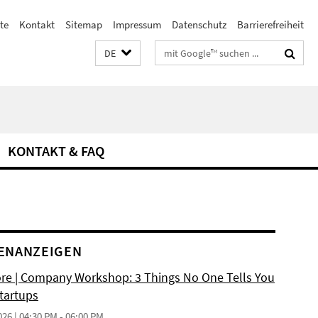
te
Kontakt
Sitemap
Impressum
Datenschutz
Barrierefreiheit
Suchbegriffe
DE
KONTAKT & FAQ
ENANZEIGEN
re | Company Workshop: 3 Things No One Tells You
tartups
026 | 04:30 PM - 06:00 PM