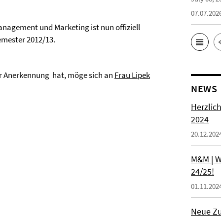
07.07.202
nagement und Marketing ist nun offiziell
emester 2012/13.
er Anerkennung hat, möge sich an
Frau Lipek
NEWS
Herzlic
2024
20.12.202
M&M | W
24/25!
01.11.202
Neue Zu