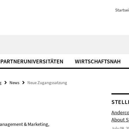
Startsei
PARTNERUNIVERSITÄTEN
WIRTSCHAFTSNAH
g
News
Neue Zugangssatzung
STELL
Anderco
About S
 Management & Marketing,
July 08, 2