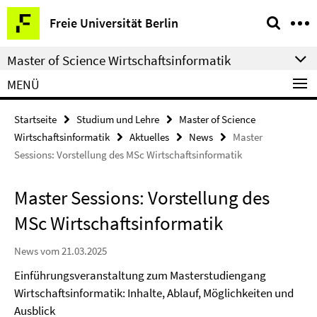
Springe
Service-
Freie Universität Berlin
direkt
Navigation
zu
Master of Science Wirtschaftsinformatik
Inhalt
MENÜ
Startseite
Studium und Lehre
Master of Science
Wirtschaftsinformatik
Aktuelles
News
Master
Sessions: Vorstellung des MSc Wirtschaftsinformatik
Master Sessions: Vorstellung des
MSc Wirtschaftsinformatik
News vom 21.03.2025
Einführungsveranstaltung zum Masterstudiengang
Wirtschaftsinformatik: Inhalte, Ablauf, Möglichkeiten und
Ausblick