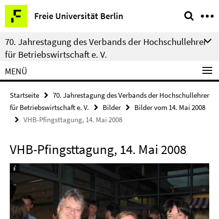
Springe
Service-
Freie Universität Berlin
direkt
Navigation
zu
70. Jahrestagung des Verbands der Hochschullehrer
Inhalt
für Betriebswirtschaft e. V.
MENÜ
Startseite
70. Jahrestagung des Verbands der Hochschullehrer
für Betriebswirtschaft e. V.
Bilder
Bilder vom 14. Mai 2008
VHB-Pfingsttagung, 14. Mai 2008
VHB-Pfingsttagung, 14. Mai 2008