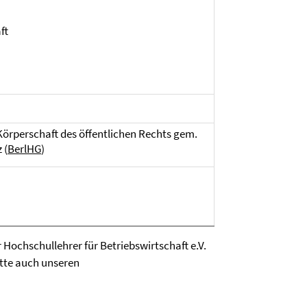
ft
e Körperschaft des öffentlichen Rechts gem.
 (
BerlHG
)
ochschullehrer für Betriebswirtschaft e.V.
itte auch unseren