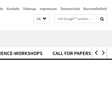
te
Kontakt
Sitemap
Impressum
Datenschutz
Barrierefreiheit
Suchbegriffe
DE
RENCE-WORKSHOPS
CALL FOR PAPERS
ANM