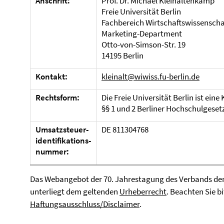
Anschrift:
Prof. Dr. Michael Kleinaltenkamp
Freie Universität Berlin
Fachbereich Wirtschaftswissenscha
Marketing-Department
Otto-von-Simson-Str. 19
14195 Berlin
Kontakt:
kleinalt@wiwiss.fu-berlin.de
Rechtsform:
Die Freie Universität Berlin ist ein
§§ 1 und 2 Berliner Hochschulgesetz
Umsatzsteuer-
DE 811304768
identifikations-
nummer:
Das Webangebot der 70. Jahrestagung des Verbands der H
unterliegt dem geltenden
Urheberrecht
. Beachten Sie b
Haftungsausschluss/Disclaimer
.