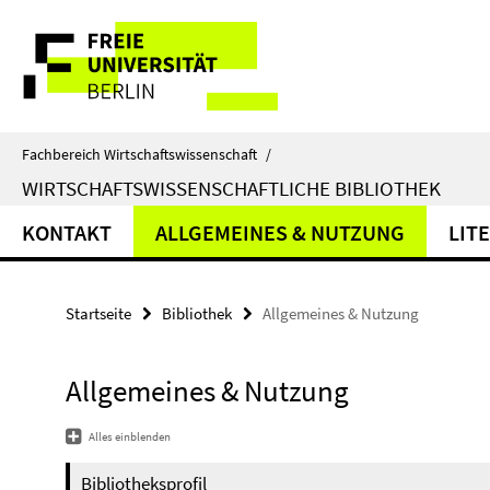
Springe
Service-
direkt
zu
Navigation
Inhalt
Fachbereich Wirtschaftswissenschaft
/
WIRTSCHAFTSWISSENSCHAFTLICHE BIBLIOTHEK
KONTAKT
ALLGEMEINES & NUTZUNG
LIT
Startseite
Bibliothek
Allgemeines & Nutzung
Allgemeines & Nutzung
Alles einblenden
Bibliotheksprofil