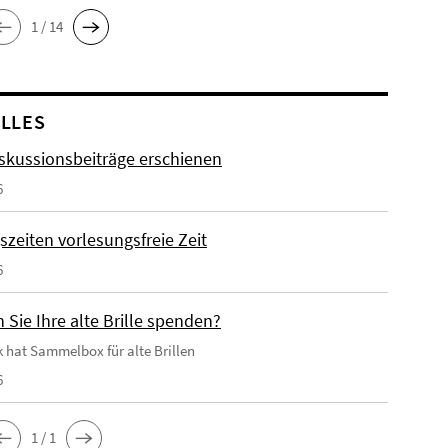
1 / 14
LLES
skussionsbeiträge erschienen
6
szeiten vorlesungsfreie Zeit
6
Sie Ihre alte Brille spenden?
k hat Sammelbox für alte Brillen
6
1 / 1