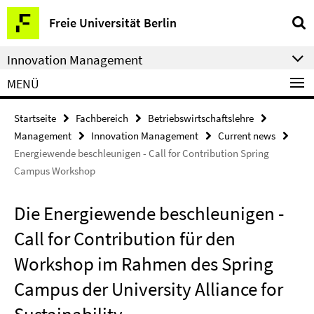
Springe
Service-
Freie Universität Berlin
direkt
Navigation
zu
Innovation Management
Inhalt
MENÜ
Startseite
Fachbereich
Betriebswirtschaftslehre
Management
Innovation Management
Current news
Energiewende beschleunigen - Call for Contribution Spring
Campus Workshop
Die Energiewende beschleunigen -
Call for Contribution für den
Workshop im Rahmen des Spring
Campus der University Alliance for