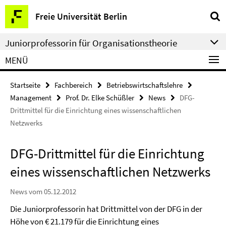
Springe
Service-
Freie Universität Berlin
direkt
Navigation
zu
Juniorprofessorin für Organisationstheorie
Inhalt
MENÜ
Startseite
Fachbereich
Betriebswirtschaftslehre
Management
Prof. Dr. Elke Schüßler
News
DFG-
Drittmittel für die Einrichtung eines wissenschaftlichen
Netzwerks
DFG-Drittmittel für die Einrichtung
eines wissenschaftlichen Netzwerks
News vom 05.12.2012
Die Juniorprofessorin hat Drittmittel von der DFG in der
Höhe von € 21.179 für die Einrichtung eines