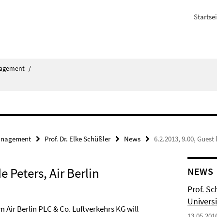
Startsei
agement
/
nagement
Prof. Dr. Elke Schüßler
News
6.2.2013, 9.00, Guest 
e Peters, Air Berlin
NEWS
Prof. S
Univer
om
Air Berlin PLC & Co. Luftverkehrs KG will
13.05.201