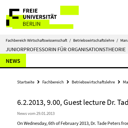
Springe
Service-
direkt
zu
Navigation
Inhalt
Fachbereich Wirtschaftswissenschaft
/
Betriebswirtschaftslehre
/
Man
JUNIORPROFESSORIN FÜR ORGANISATIONSTHEORIE
NEWS
Startseite
Fachbereich
Betriebswirtschaftslehre
Ma
6.2.2013, 9.00, Guest lecture Dr. Tad
News vom 29.01.2013
On Wednesday, 6th of February 2013, Dr. Tade Peters fr