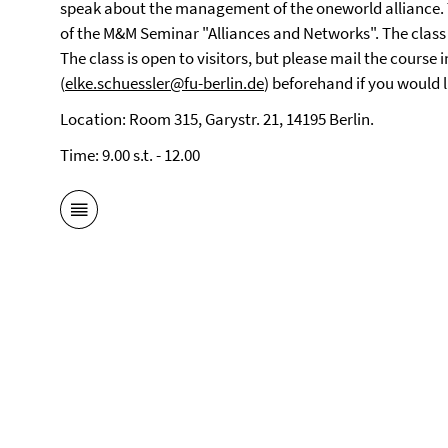
speak about the management of the oneworld alliance. Th
of the M&M Seminar "Alliances and Networks". The class w
The class is open to visitors, but please mail the course 
(
elke.schuessler@fu-berlin.de
) beforehand if you would l
Location: Room 315, Garystr. 21, 14195 Berlin.
Time: 9.00 s.t. - 12.00