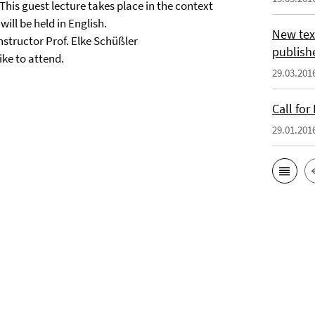
is guest lecture takes place in the context
ill be held in English.
New tex
instructor Prof. Elke Schüßler
publish
ike to attend.
29.03.201
Call for
29.01.201