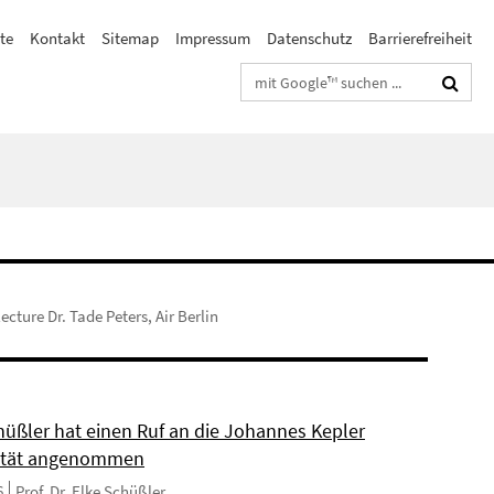
te
Kontakt
Sitemap
Impressum
Datenschutz
Barrierefreiheit
Suchbegriffe
lecture Dr. Tade Peters, Air Berlin
chüßler hat einen Ruf an die Johannes Kepler
sität angenommen
6
Prof. Dr. Elke Schüßler