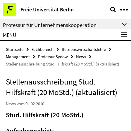
Springe
Service-
Freie Universität Berlin
direkt
Navigation
zu
Professur für Unternehmenskooperation
Inhalt
MENÜ
Startseite
Fachbereich
Betriebswirtschaftslehre
Management
Professur Sydow
News
Stellenausschreibung Stud. Hilfskraft (20 MoStd.) (aktualisiert)
Stellenausschreibung Stud.
Hilfskraft (20 MoStd.) (aktualisiert)
News vom 04.02.2010
Stud. Hilfskraft (20 MoStd.)
Aufgabengebiet: