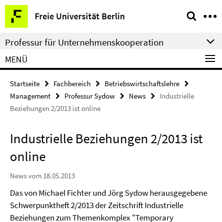
Springe
Service-
Freie Universität Berlin
direkt
Navigation
zu
Professur für Unternehmenskooperation
Inhalt
MENÜ
Startseite
Fachbereich
Betriebswirtschaftslehre
Management
Professur Sydow
News
Industrielle
Beziehungen 2/2013 ist online
Industrielle Beziehungen 2/2013 ist
online
News vom 18.05.2013
Das von Michael Fichter und Jörg Sydow herausgegebene
Schwerpunktheft 2/2013 der Zeitschrift Industrielle
Beziehungen zum Themenkomplex "Temporary