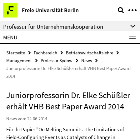
Springe
Service-
Freie Universität Berlin
direkt
Navigation
zu
Professur für Unternehmenskooperation
Inhalt
MENÜ
Startseite
Fachbereich
Betriebswirtschaftslehre
Management
Professur Sydow
News
Juniorprofessorin Dr. Elke Schüßler erhält VHB Best Paper Award
2014
Juniorprofessorin Dr. Elke Schüßler
erhält VHB Best Paper Award 2014
News vom 24.06.2014
Für ihr Papier "On Melting Summits: The Limitations of
Field-Configuring Events as Catalysts of Change in