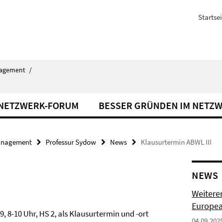
Startsei
agement
/
NETZWERK-FORUM
BESSER GRÜNDEN IM NETZ
nagement
Professur Sydow
News
Klausurtermin ABWL III
NEWS
Weiterer
Europe
, 8-10 Uhr, HS 2, als Klausurtermin und -ort
04.09.202