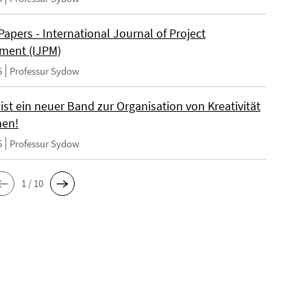
 Papers - International Journal of Project
ment (IJPM)
5
Professur Sydow
st ein neuer Band zur Organisation von Kreativität
nen!
5
Professur Sydow
1 / 10