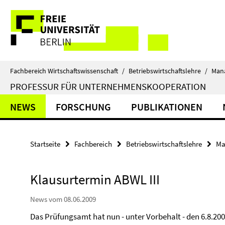
Springe
Service-
direkt
zu
Navigation
Inhalt
Fachbereich Wirtschaftswissenschaft
/
Betriebswirtschaftslehre
/
Man
PROFESSUR FÜR UNTERNEHMENSKOOPERATION
NEWS
FORSCHUNG
PUBLIKATIONEN
Startseite
Fachbereich
Betriebswirtschaftslehre
Ma
Klausurtermin ABWL III
News vom 08.06.2009
Das Prüfungsamt hat nun - unter Vorbehalt - den 6.8.2009