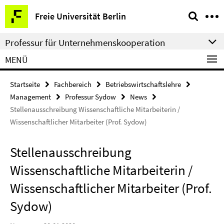
Springe
Service-
Freie Universität Berlin
direkt
Navigation
zu
Professur für Unternehmenskooperation
Inhalt
MENÜ
Startseite
Fachbereich
Betriebswirtschaftslehre
Management
Professur Sydow
News
Stellenausschreibung Wissenschaftliche Mitarbeiterin /
Wissenschaftlicher Mitarbeiter (Prof. Sydow)
Stellenausschreibung
Wissenschaftliche Mitarbeiterin /
Wissenschaftlicher Mitarbeiter (Prof.
Sydow)