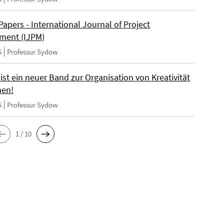
 Papers - International Journal of Project
ment (IJPM)
5
Professur Sydow
st ein neuer Band zur Organisation von Kreativität
nen!
5
Professur Sydow
1 / 10