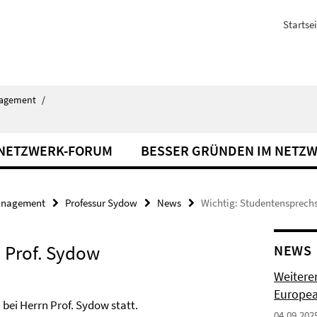
Startsei
agement
/
NETZWERK-FORUM
BESSER GRÜNDEN IM NETZ
nagement
Professur Sydow
News
Wichtig: Studentensprechs
 Prof. Sydow
NEWS
Weiterer
Europe
bei Herrn Prof. Sydow statt.
04.09.202