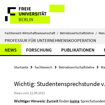
Springe
Service-
direkt
zu
Navigation
Inhalt
Fachbereich Wirtschaftswissenschaft
/
Betriebswirtschaftslehre
/
Man
PROFESSUR FÜR UNTERNEHMENSKOOPERATION
NEWS
FORSCHUNG
PUBLIKATIONEN
Startseite
Fachbereich
Betriebswirtschaftslehre
Ma
Wichtig: Studentensprechstunde v.
News vom 12.09.2013
Wichtiger Hinweis:
Zurzeit
finden
keine
Sprechstunden 