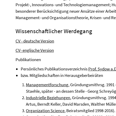
Projekt-­, Innova­tions­- und Technologiemanagement
besonderer Berück­sichtigung neuer Ansätze einer Arbeit
Management- und Organisationstheorie, Krisen- und Rel
Wissenschaftlicher Werdegang
CV - deutsche Version
CV- englische Version
Publikationen
Persönliches Publikationsverzeichnis
Prof. Sydow a.D
bzw. Mitgliedschaften in Herausgeberbeiräten
Managementforschun
g
, Gründungsmithrsg. 1991 -
Staehle, später - an dessen Stelle - Georg Schrey
Industrielle Beziehungen
, Gründungsmithrsg. 1994 
Artus, Berndt Keller, David Marsden, Walther Müll
Organization Science
,
Beiratsmitglied 1998-2016).