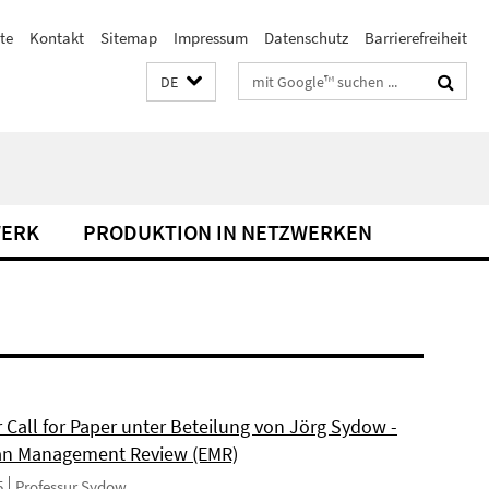
te
Kontakt
Sitemap
Impressum
Datenschutz
Barrierefreiheit
Suchbegriffe
DE
WERK
PRODUKTION IN NETZWERKEN
 Call for Paper unter Beteilung von Jörg Sydow -
an Management Review (EMR)
5
Professur Sydow