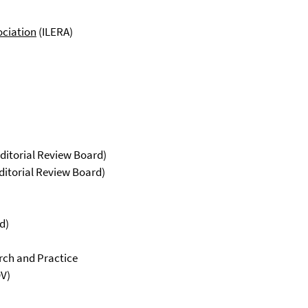
ociation
(ILERA)
ditorial Review Board)
itorial Review Board)
d)
rch and Practice
OV)