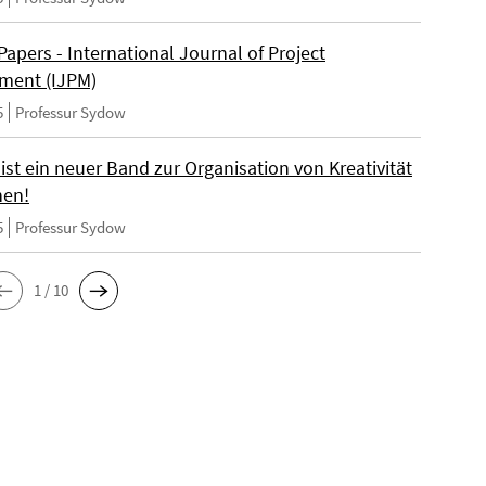
 Papers - International Journal of Project
ment (IJPM)
5
Professur Sydow
st ein neuer Band zur Organisation von Kreativität
nen!
5
Professur Sydow
1 / 10