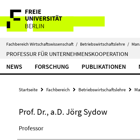
Springe
Service-
direkt
zu
Navigation
Inhalt
Fachbereich Wirtschaftswissenschaft
/
Betriebswirtschaftslehre
/
Man
PROFESSUR FÜR UNTERNEHMENSKOOPERATION
NEWS
FORSCHUNG
PUBLIKATIONEN
Startseite
Fachbereich
Betriebswirtschaftslehre
Ma
Prof. Dr., a.D. Jörg Sydow
Professor