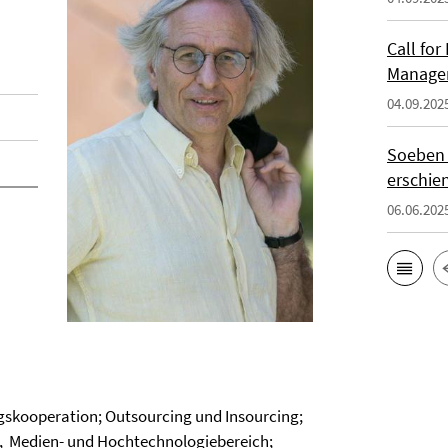
Call for
Manage
04.09.202
Soeben i
erschie
06.06.202
kooperation; Out­sourcing und Insourcing;
-, Medien- und Hochtechnologiebereich;