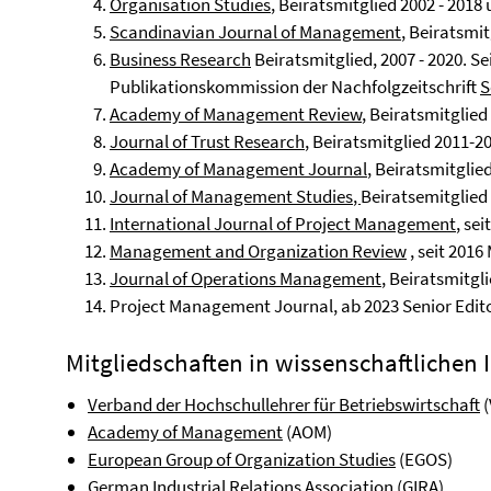
Organisation Studies
, Beiratsmitglied 2002 - 2018 
Scandinavian Journal of Management
, Beiratsmit
Business Research
Beiratsmitglied, 2007 - 2020. Sei
Publikationskommission der Nachfolgzeitschrift
S
Academy of Management
Review
, Beiratsmitglied
Journal of Trust Research
, Beiratsmitglied 2011-2
Academy of Management Journal
, Beiratsmitglied
Journal of Management Studies
,
Beiratsemitglied 
International Journal of Project Management
, se
Management and Organization Review
, seit 2016
Journal of Operations Management
, Beiratsmitgli
Project Management Journal, ab 2023 Senior Edit
Mitgliedschaften in wissenschaftlichen 
Verband der Hochschullehrer für Betriebswirtschaft
(
Academy of Management
(AOM)
European Group of Organization Studies
(EGOS)
German Industrial Relations Association
(GIRA)