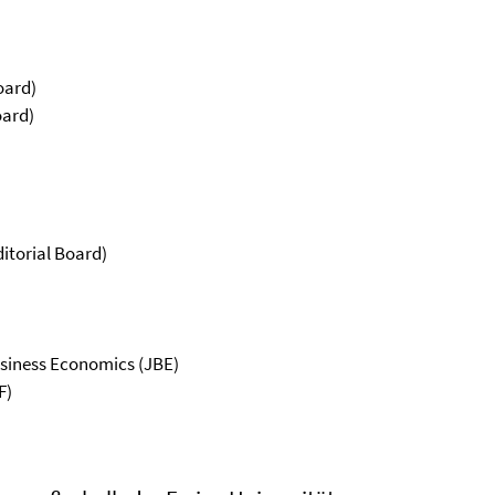
oard)
oard)
itorial Board)
Business Economics (JBE)
F)