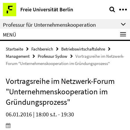
Springe
Service-
Freie Universität Berlin
direkt
Navigation
zu
Professur für Unternehmenskooperation
Inhalt
MENÜ
Startseite
Fachbereich
Betriebswirtschaftslehre
Management
Professur Sydow
Vortragsreihe im Netzwerk-
Forum "Unternehmenskooperation im Gründungsprozess"
Vortragsreihe im Netzwerk-Forum
"Unternehmenskooperation im
Gründungsprozess"
06.01.2016 | 18:00 s.t. - 19:30