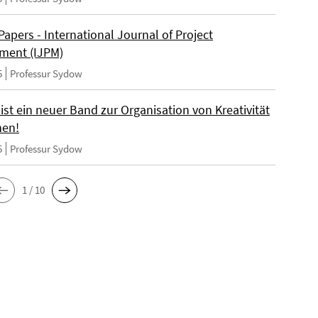
 Papers - International Journal of Project
ment (IJPM)
5
Professur Sydow
st ein neuer Band zur Organisation von Kreativität
nen!
5
Professur Sydow
1 / 10