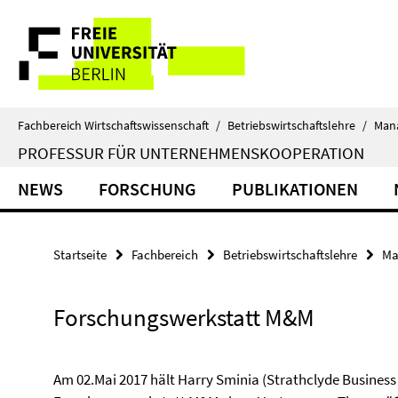
Springe
Service-
direkt
zu
Navigation
Inhalt
Fachbereich Wirtschaftswissenschaft
/
Betriebswirtschaftslehre
/
Man
PROFESSUR FÜR UNTERNEHMENSKOOPERATION
NEWS
FORSCHUNG
PUBLIKATIONEN
Startseite
Fachbereich
Betriebswirtschaftslehre
Ma
Forschungswerkstatt M&M
Am 02.Mai 2017 hält Harry Sminia (Strathclyde Busines