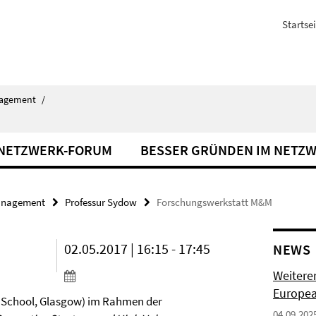
Startsei
agement
/
NETZWERK-FORUM
BESSER GRÜNDEN IM NETZ
nagement
Professur Sydow
Forschungswerkstatt M&M
02.05.2017 | 16:15 - 17:45
NEWS
Weiterer
Europe
s School, Glasgow) im Rahmen der
04.09.202