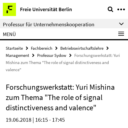
Springe
Service-
Freie Universität Berlin
direkt
Navigation
zu
Professur für Unternehmenskooperation
Inhalt
MENÜ
Startseite
Fachbereich
Betriebswirtschaftslehre
Management
Professur Sydow
Forschungswerkstatt: Yuri
Mishina zum Thema "The role of signal distinctiveness and
valence"
Forschungswerkstatt: Yuri Mishina
zum Thema "The role of signal
distinctiveness and valence"
19.06.2018 | 16:15 - 17:45