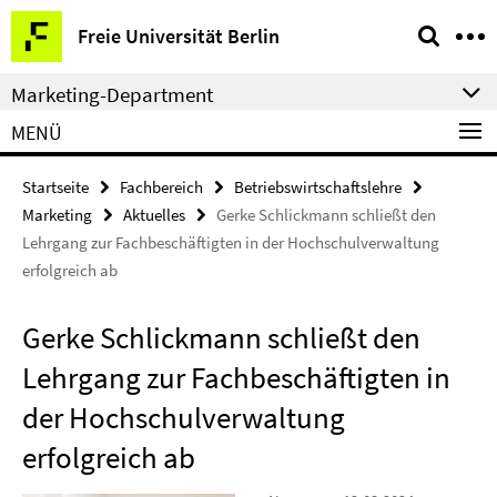
Springe
Service-
Freie Universität Berlin
direkt
Navigation
zu
Marketing-Department
Inhalt
MENÜ
Startseite
Fachbereich
Betriebswirtschaftslehre
Marketing
Aktuelles
Gerke Schlickmann schließt den
Lehrgang zur Fachbeschäftigten in der Hochschulverwaltung
erfolgreich ab
Gerke Schlickmann schließt den
Lehrgang zur Fachbeschäftigten in
der Hochschulverwaltung
erfolgreich ab