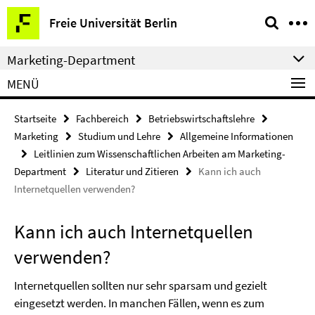
Springe
Service-
Freie Universität Berlin
direkt
Navigation
zu
Marketing-Department
Inhalt
MENÜ
Startseite
Fachbereich
Betriebswirtschaftslehre
Marketing
Studium und Lehre
Allgemeine Informationen
Leitlinien zum Wissenschaftlichen Arbeiten am Marketing-
Department
Literatur und Zitieren
Kann ich auch
Internetquellen verwenden?
Kann ich auch Internetquellen
verwenden?
Internetquellen sollten nur sehr sparsam und gezielt
eingesetzt werden. In manchen Fällen, wenn es zum